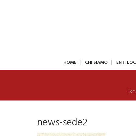
HOME
CHI SIAMO
ENTI LOC
Hom
news-sede2