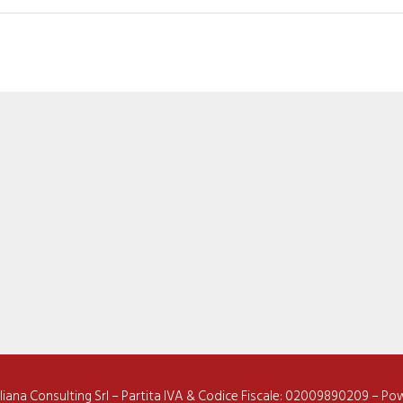
iliana Consulting Srl – Partita IVA & Codice Fiscale: 02009890209 – P