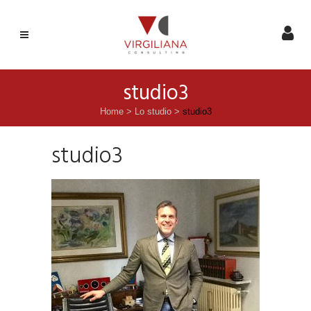
studio3
Home
>
Lo studio
>
studio3
studio3