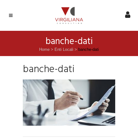
banche-dati
Home
>
Enti Locali
>
banche-dati
banche-dati